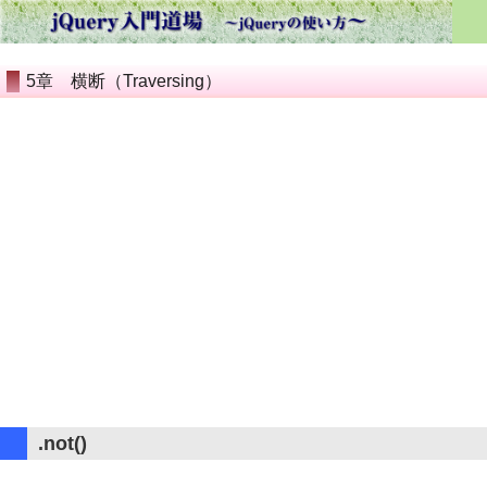
5章 横断（Traversing）
.not()