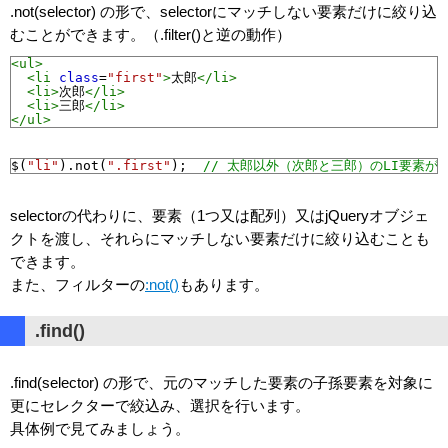
.not(selector) の形で、selectorにマッチしない要素だけに絞り込
むことができます。（.filter()と逆の動作）
<ul>
<li
class
=
"first"
>
太郎
</li>
<li>
次郎
</li>
<li>
三郎
</li>
</ul>
$
(
"li"
).
not
(
".first"
);
// 太郎以外（次郎と三郎）のLI要素が
selectorの代わりに、要素（1つ又は配列）又はjQueryオブジェ
クトを渡し、それらにマッチしない要素だけに絞り込むことも
できます。
また、フィルターの
:not()
もあります。
.find()
.find(selector) の形で、元のマッチした要素の子孫要素を対象に
更にセレクターで絞込み、選択を行います。
具体例で見てみましょう。