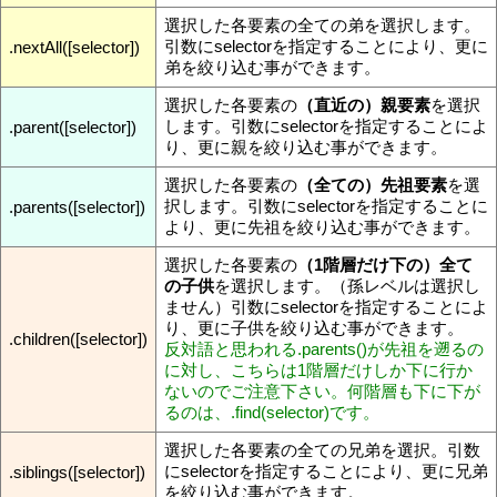
選択した各要素の全ての弟を選択します。
引数にselectorを指定することにより、更に
.nextAll([selector])
弟を絞り込む事ができます。
選択した各要素の
（直近の）親要素
を選択
します。引数にselectorを指定することによ
.parent([selector])
り、更に親を絞り込む事ができます。
選択した各要素の
（全ての）先祖要素
を選
択します。引数にselectorを指定することに
.parents([selector])
より、更に先祖を絞り込む事ができます。
選択した各要素の
（1階層だけ下の）全て
の子供
を選択します。（孫レベルは選択し
ません）引数にselectorを指定することによ
り、更に子供を絞り込む事ができます。
.children([selector])
反対語と思われる.parents()が先祖を遡るの
に対し、こちらは1階層だけしか下に行か
ないのでご注意下さい。何階層も下に下が
るのは、.find(selector)です。
選択した各要素の全ての兄弟を選択。引数
にselectorを指定することにより、更に兄弟
.siblings([selector])
を絞り込む事ができます。