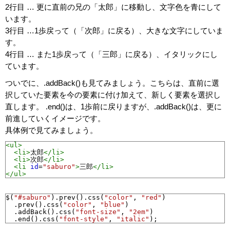
2行目 … 更に直前の兄の「太郎」に移動し、文字色を青にして
います。
3行目 …1歩戻って（「次郎」に戻る）、大きな文字にしていま
す。
4行目 … また1歩戻って（「三郎」に戻る）、イタリックにし
ています。
ついでに、.addBack()も見てみましょう。こちらは、直前に選
択していた要素を今の要素に付け加えて、新しく要素を選択し
直します。 .end()は、1歩前に戻りますが、.addBack()は、更に
前進していくイメージです。
具体例で見てみましょう。
<ul>
<li>
太郎
</li>
<li>
次郎
</li>
<li
id
=
"saburo"
>
三郎
</li>
</ul>
$
(
"#saburo"
).
prev
().
css
(
"color"
, 
"red"
)
.
prev
().
css
(
"color"
, 
"blue"
)
.
addBack
().
css
(
"font-size"
, 
"2em"
)
.
end
().
css
(
"font-style"
, 
"italic"
);