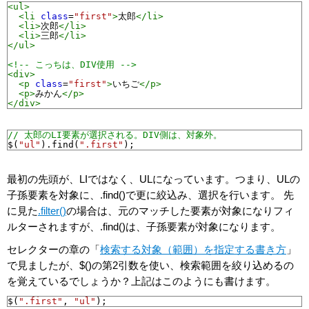
<ul>
<li
class
=
"first"
>
太郎
</li>
<li>
次郎
</li>
<li>
三郎
</li>
</ul>
<!-- こっちは、DIV使用 -->
<div>
<p
class
=
"first"
>
いちご
</p>
<p>
みかん
</p>
</div>
// 太郎のLI要素が選択される。DIV側は、対象外。
$
(
"ul"
).
find
(
".first"
);
最初の先頭が、LIではなく、ULになっています。つまり、ULの
子孫要素を対象に、.find()で更に絞込み、選択を行います。 先
に見た
.filter()
の場合は、元のマッチした要素が対象になりフィ
ルターされますが、.find()は、子孫要素が対象になります。
セレクターの章の「
検索する対象（範囲）を指定する書き方
」
で見ましたが、$()の第2引数を使い、検索範囲を絞り込めるの
を覚えているでしょうか？上記はこのようにも書けます。
$
(
".first"
, 
"ul"
);