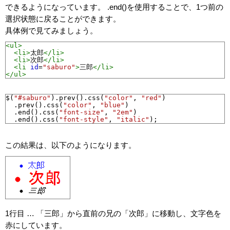
できるようになっています。 .end()を使用することで、1つ前の
選択状態に戻ることができます。
具体例で見てみましょう。
<ul>
<li>
太郎
</li>
<li>
次郎
</li>
<li
id
=
"saburo"
>
三郎
</li>
</ul>
$
(
"#saburo"
).
prev
().
css
(
"color"
, 
"red"
)
.
prev
().
css
(
"color"
, 
"blue"
)
.
end
().
css
(
"font-size"
, 
"2em"
)
.
end
().
css
(
"font-style"
, 
"italic"
);
この結果は、以下のようになります。
1行目 … 「三郎」から直前の兄の「次郎」に移動し、文字色を
赤にしています。