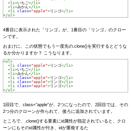
<li>
いちご
</li>
<li>
みかん
</li>
<li
class
=
"apple"
>
リンゴ
</li>
</ul>
4番目に表示された「リンゴ」が、1番目の「リンゴ」のクロー
ンです。
おまけに、この状態でもう一度先の.clone()を実行するとどうな
るか分かりますか？ こうなります。
<ul>
<li
class
=
"apple"
>
リンゴ
</li>
<li>
いちご
</li>
<li>
みかん
</li>
<li
class
=
"apple"
>
リンゴ
</li>
<li
class
=
"apple"
>
リンゴ
</li>
<li
class
=
"apple"
>
リンゴ
</li>
</ul>
1回目で、class="apple"が、2つになったので、2回目では、その
2つ分のクローンが作られて、後ろに追加されています。
ところで、.clone()する要素にid属性が指定されていると、クロ
ーンにもそのid属性が付き、idが重複するた