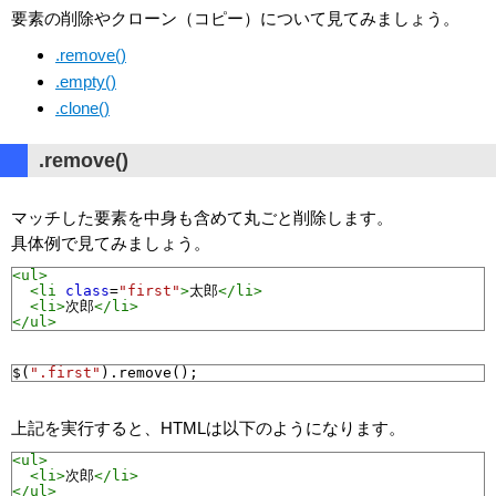
要素の削除やクローン（コピー）について見てみましょう。
.remove()
.empty()
.clone()
.remove()
マッチした要素を中身も含めて丸ごと削除します。
具体例で見てみましょう。
<ul>
<li
class
=
"first"
>
太郎
</li>
<li>
次郎
</li>
</ul>
$
(
".first"
).
remove
();
上記を実行すると、HTMLは以下のようになります。
<ul>
<li>
次郎
</li>
</ul>