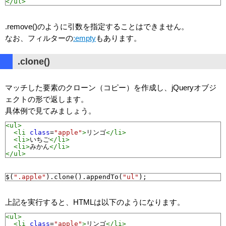
</ul>
.remove()のように引数を指定することはできません。
なお、フィルターの
:empty
もあります。
.clone()
マッチした要素のクローン（コピー）を作成し、jQueryオブジ
ェクトの形で返します。
具体例で見てみましょう。
<ul>
<li
class
=
"apple"
>
リンゴ
</li>
<li>
いちご
</li>
<li>
みかん
</li>
</ul>
$
(
".apple"
).
clone
().
appendTo
(
"ul"
);
上記を実行すると、HTMLは以下のようになります。
<ul>
<li
class
=
"apple"
>
リンゴ
</li>