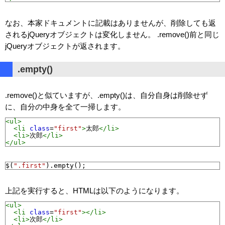
なお、本家ドキュメントに記載はありませんが、削除しても返
されるjQueryオブジェクトは変化しません。 .remove()前と同じ
jQueryオブジェクトが返されます。
.empty()
.remove()と似ていますが、.empty()は、自分自身は削除せず
に、自分の中身を全て一掃します。
<ul>
<li
class
=
"first"
>
太郎
</li>
<li>
次郎
</li>
</ul>
$
(
".first"
).
empty
();
上記を実行すると、HTMLは以下のようになります。
<ul>
<li
class
=
"first"
></li>
<li>
次郎
</li>